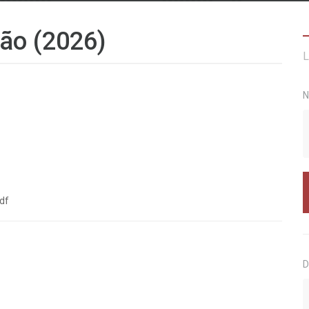
ão (2026)
L
N
df
D