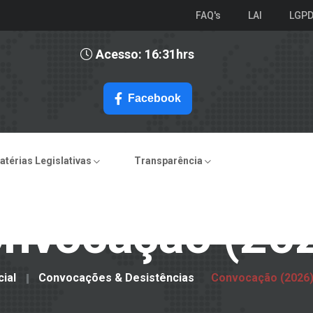
FAQ's
LAI
LGP
Acesso: 16:31hrs
Facebook
atérias Legislativas
Transparência
nvocação (20
cial
Convocações & Desistências
Convocação (2026