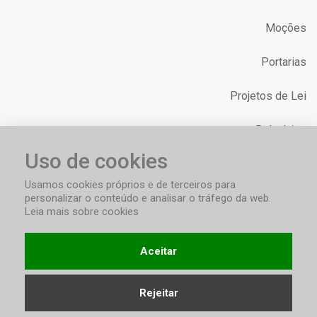
Moções
Portarias
Projetos de Lei
Relatórios
Uso de cookies
Requerimentos
Usamos cookies próprios e de terceiros para
personalizar o conteúdo e analisar o tráfego da web.
Leia mais sobre cookies
Aceitar
Termos & Condições
Privacidade
Acessibilidade
Copyright © 2026 - Câmara Municipal de Vereadores de Ponte
Rejeitar
Preta/RS