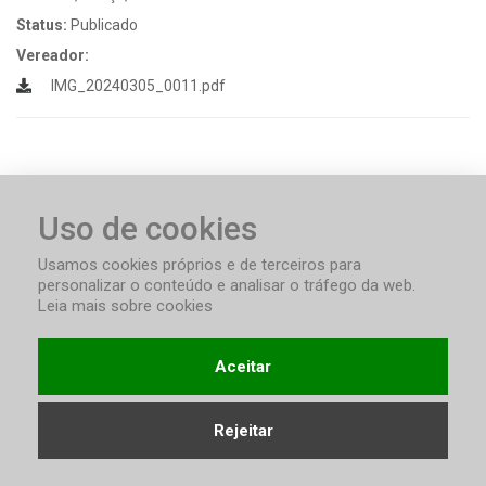
Status:
Publicado
Vereador:
IMG_20240305_0011.pdf
Indicação 008/2023
Uso de cookies
#10590
Data:
Usamos cookies próprios e de terceiros para
19, Setembro, 2023
personalizar o conteúdo e analisar o tráfego da web.
Status:
Publicado
Leia mais sobre cookies
Vereador:
Indicação nº 008_2023.pdf
Aceitar
Rejeitar
Indicação 007/2023